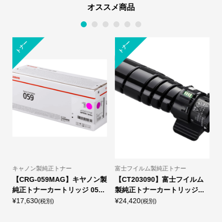
オススメ商品
1
2
3
4
5
6
レ
ー
ー
プ
リ
ン
ザ
タ
トナー
トナー
ー
富士フイルム製純正トナー
NEC製プリンター
リコー
【CT203090】富士フイルム
NEC PR-L4M550 A4モノク
【シア
製純正トナーカートリッジ...
ロページプリンタ MultiWrit...
正RIC
¥24,420
¥119,460
¥38,8
(税別)
(税別)