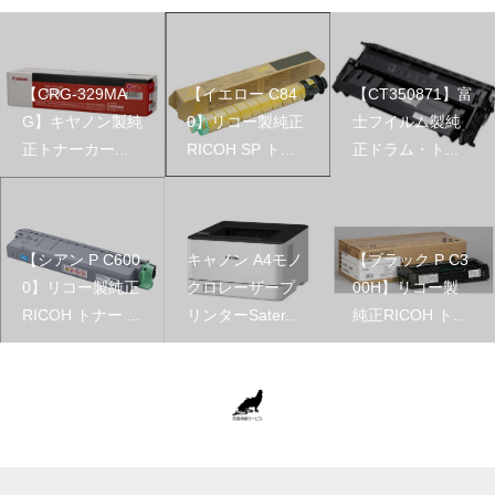
【CRG-329MA
【イエロー C84
【CT350871】富
G】キヤノン製純
0】リコー製純正
士フイルム製純
正トナーカー...
RICOH SP ト...
正ドラム・ト...
【シアン P C600
キャノン A4モノ
【ブラック P C3
0】リコー製純正
クロレーザープ
00H】リコー製
RICOH トナー ...
リンターSater...
純正RICOH ト...