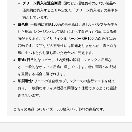
グリーン購入法適合商品:
国などが環境負荷の少ない製品を
優先的に購入することを定めた「グリーン購入法」の基準を
満たしています。
白色度:
一般的に古紙100%の再生紙は、新しいパルプから作ら
れた用紙（バージンパルプ紙）に比べて白色度が低めになる傾
向があります。マイリサイクルペーパー GR100 の白色度は約
70%です。文字などの視認性には問題ありませんが、真っ白な
紙に比べると少し落ち着いた色合いに見えます。
用途:
日常的なコピー、社内資料の印刷、ファックス用紙な
ど、一般的なオフィス用途に適しています。特に環境への配慮
を重視する場合に選ばれます。
印刷適性:
リコーの複合機やプリンターでの走行テストを経て
おり、一般的なオフィス機器で問題なく使用できるように設計
されています。
こちらの商品はA3サイズ 500枚入り×3冊/箱の商品です。