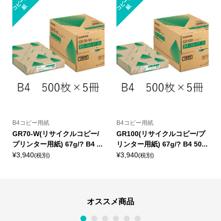
コ
ピ
ー
用
コ
ピ
ー
用
紙
紙
B4コピー用紙
B4コピー用紙
GR70-W(リサイクルコピー/
GR100(リサイクルコピー/プ
プリンター用紙) 67g/? B4 ...
リンター用紙) 67g/? B4 50...
¥3,940
¥3,940
(税別)
(税別)
オススメ商品
1
2
3
4
5
6