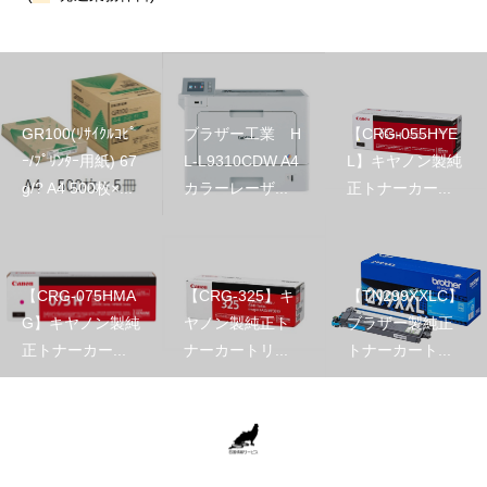
GR100(ﾘｻｲｸﾙｺﾋﾟ
ブラザー工業 H
【CRG-055HYE
ｰ/ﾌﾟﾘﾝﾀｰ用紙) 67
L-L9310CDW A4
L】キヤノン製純
g/? A4 500枚×...
カラーレーザ...
正トナーカー...
【CRG-075HMA
【CRG-325】キ
【TN299XXLC】
G】キヤノン製純
ヤノン製純正ト
ブラザー製純正
正トナーカー...
ナーカートリ...
トナーカート...