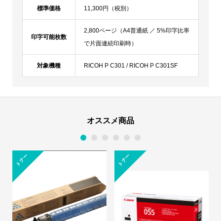
標準価格
11,300円（税別）
2,800ページ（A4普通紙 ／ 5%印字比率
印字可能枚数
で片面連続印刷時）
対象機種
RICOH P C301 / RICOH P C301SF
オススメ商品
1
2
3
4
5
6
トナー
トナー