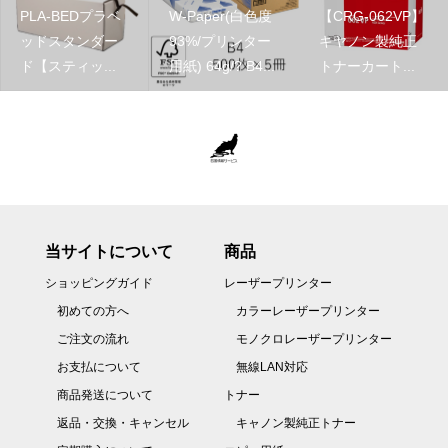
PLA-BEDプラベ
W-Paper(白色度
【CRG-062VP】
ッドスタンダー
93%/プリンター
キヤノン製純正
ド【スティッ...
用紙) 64g/? B4...
トナーカート...
当サイトについて
商品
ショッピングガイド
レーザープリンター
初めての方へ
カラーレーザープリンター
ご注文の流れ
モノクロレーザープリンター
お支払について
無線LAN対応
商品発送について
トナー
返品・交換・キャンセル
キャノン製純正トナー