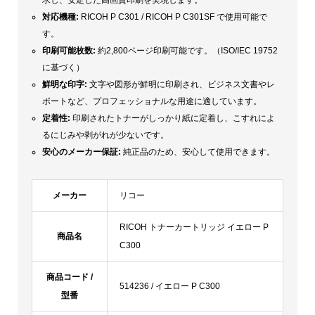
対応機種:
RICOH P C301 / RICOH P C301SF で使用可能で
す。
印刷可能枚数:
約2,800ページ印刷可能です。（ISO/IEC 19752
に基づく）
鮮明な印字:
文字や図形が鮮明に印刷され、ビジネス文書やレ
ポートなど、プロフェッショナルな用途に適しています。
定着性:
印刷されたトナーがしっかり紙に定着し、こすれによ
るにじみや剥がれが少ないです。
安心のメーカー保証:
純正品のため、安心して使用できます。
メーカー
リコー
RICOH トナーカートリッジ イエロー P
商品名
C300
商品コード /
514236 / イエロー P C300
型番