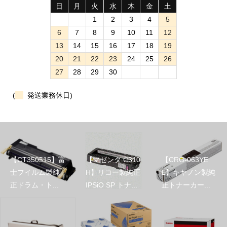
日
月
火
水
木
金
土
1
2
3
4
5
6
7
8
9
10
11
12
13
14
15
16
17
18
19
20
21
22
23
24
25
26
27
28
29
30
(
発送業務休日)
【CT350515】富
【マゼンタ C310
【CRG-063YE
士フイルム製純
H】リコー製純正
L】キヤノン製純
正ドラム・ト...
IPSiO SP トナ...
正トナーカー...