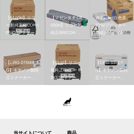
【6100H】リコ
【マゼンタ P C6
W-Paper(白色度
ー製純正RICOH I
000H】リコー製
93%/プリンター
PSiO SPトナー...
純正RRICOH ...
用紙) 64g/? A5 ...
【CRG-076MA
【6100】リコー
【CRG-335CY
G】キヤノン製純
製純正RICOH IP
N】キヤノン製純
正トナーカー...
SiO SPトナー...
正トナーカー...
当サイトについて
商品