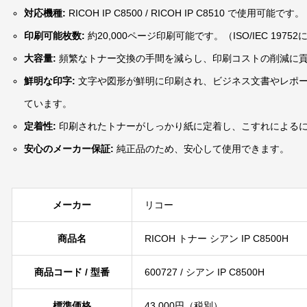
対応機種:
RICOH IP C8500 / RICOH IP C8510 で使用可能です。
印刷可能枚数:
約20,000ページ印刷可能です。（ISO/IEC 1975
大容量
:
頻繁なトナー交換の手間を減らし、印刷コストの削減に
鮮明な印字:
文字や図形が鮮明に印刷され、ビジネス文書やレポ
ています。
定着性:
印刷されたトナーがしっかり紙に定着し、こすれによる
安心のメーカー保証:
純正品のため、安心して使用できます。
メーカー
リコー
商品名
RICOH トナー シアン IP C8500H
商品コード / 型番
600727 / シアン IP C8500H
標準価格
43,000円（税別）