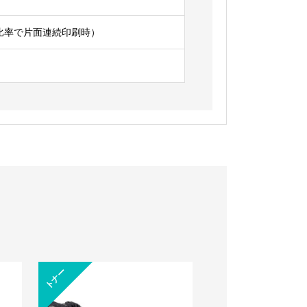
印字比率で片面連続印刷時）
コ
ピ
ー
用
トナー
紙