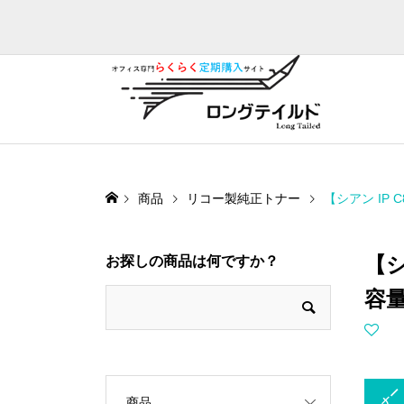
商品
リコー製純正トナー
【シアン IP 
【シ
お探しの商品は何ですか？
容
トナー
商品