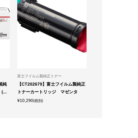
富士フイルム製純正トナー
A4コピー用紙
製純
【CT202679】富士フイルム製純正
V-Paper （白色度82
...
トナーカートリッジ マゼンタ
用紙) 64g/? A4 500枚
¥10,290
¥2,790
(税別)
(税別)