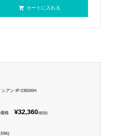
 / シアン IP C8500H
¥32,360
入価格
(税別)
,596)