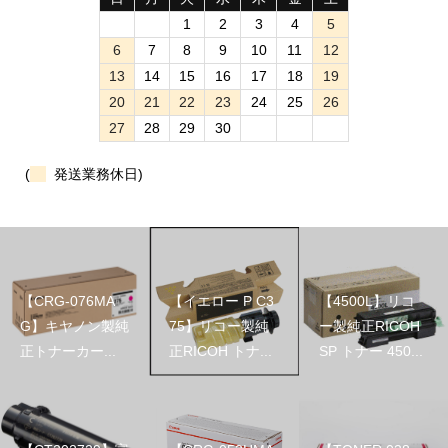
1
2
3
4
5
6
7
8
9
10
11
12
13
14
15
16
17
18
19
20
21
22
23
24
25
26
27
28
29
30
(
発送業務休日)
【CRG-076MA
【イエロー P C3
【4500L】リコ
G】キヤノン製純
75】リコー製純
ー製純正RICOH
正トナーカー...
正RICOH トナ...
SP トナー 450...