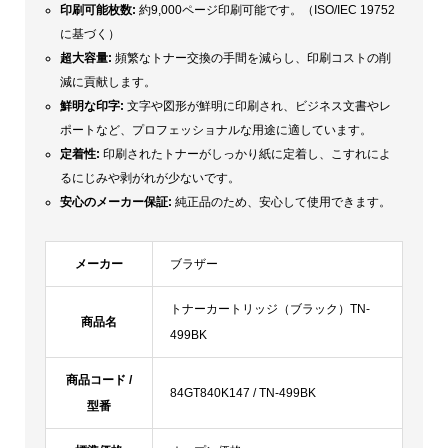
印刷可能枚数:
約9,000ページ印刷可能です。（ISO/IEC 19752
に基づく）
超大容量
:
頻繁なトナー交換の手間を減らし、印刷コストの削
減に貢献します。
鮮明な印字:
文字や図形が鮮明に印刷され、ビジネス文書やレ
ポートなど、プロフェッショナルな用途に適しています。
定着性:
印刷されたトナーがしっかり紙に定着し、こすれによ
るにじみや剥がれが少ないです。
安心のメーカー保証:
純正品のため、安心して使用できます。
メーカー
ブラザー
トナーカートリッジ（ブラック）TN-
商品名
499BK
商品コード /
84GT840K147 / TN-499BK
型番