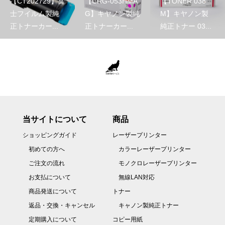
【CT202729】富
【CRG-053HMA
【TONER 038
士フイルム製純
G】キヤノン製純
M】キヤノン製
正トナーカー...
正トナーカー...
純正トナー 03...
当サイトについて
商品
ショッピングガイド
レーザープリンター
初めての方へ
カラーレーザープリンター
ご注文の流れ
モノクロレーザープリンター
お支払について
無線LAN対応
商品発送について
トナー
返品・交換・キャンセル
キャノン製純正トナー
定期購入について
コピー用紙