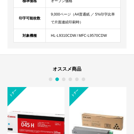
標準価格
オープン価格
9,000ページ（A4普通紙 ／ 5%印字比率
印字可能枚数
で片面連続印刷時）
対象機種
HL-L9310CDW / MFC-L9570CDW
オススメ商品
1
2
3
4
5
6
トナー
トナー