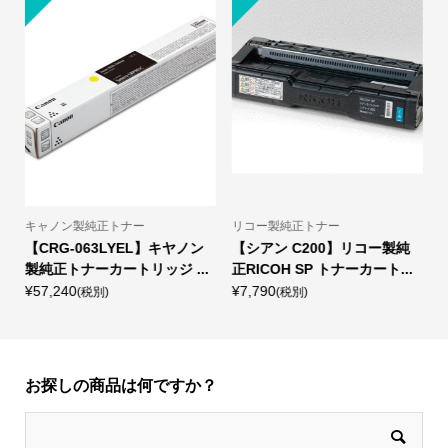
リコー製純正トナー
キャノン製純正トナー
B5
【シアン C200】リコー製純
【CRG-055HBLK】キヤノン
GR
正RICOH SP トナーカート...
製純正トナーカートリッジ0...
リンタ
¥7,790
¥21,230
¥1,
(税別)
(税別)
お探しの商品は何ですか？