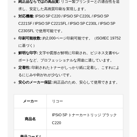
純正品ならではの高品質:
リコー製プリンターとの適合性を追
求し、安定した高画質印刷を実現します。
対応機種:
IPSiO SP C220 / IPSiO SP C220L / IPSiO SP
C221SF / IPSiO SP C221SFL / IPSiO SP C230L / IPSiO SP
C230SFL で使用可能です。
印刷可能枚数:
約2,000ページ印刷可能です。（ISO/IEC 19752
に基づく）
鮮明な印字:
文字や図形が鮮明に印刷され、ビジネス文書やレ
ポートなど、プロフェッショナルな用途に適しています。
定着性:
印刷されたトナーがしっかり紙に定着し、こすれによ
るにじみや剥がれが少ないです。
安心のメーカー保証:
純正品のため、安心して使用できます。
メーカー
リコー
IPSiO SP トナーカートリッジ ブラック
商品名
C220
商品コード /