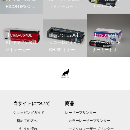
RICOH IPSiO ...
正トナーカー...
ナーカートリ...
【CRG-067BL
【シアン C200】
【TN-390M】ブ
K】キヤノン製純
リコー製純正RIC
ラザー製純正ト
正トナーカー...
OH SP トナー...
ナーカートリ...
当サイトについて
商品
ショッピングガイド
レーザープリンター
初めての方へ
カラーレーザープリンター
ご注文の流れ
モノクロレーザープリンター