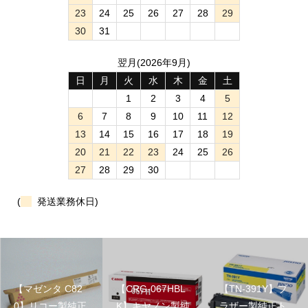
23
24
25
26
27
28
29
30
31
翌月(2026年9月)
日
月
火
水
木
金
土
1
2
3
4
5
6
7
8
9
10
11
12
13
14
15
16
17
18
19
20
21
22
23
24
25
26
27
28
29
30
(
発送業務休日)
【マゼンタ C82
【CRG-067HBL
【TN-391Y】ブ
0】リコー製純正
K】キヤノン製純
ラザー製純正ト