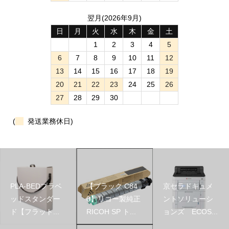
翌月(2026年9月)
日
月
火
水
木
金
土
1
2
3
4
5
6
7
8
9
10
11
12
13
14
15
16
17
18
19
20
21
22
23
24
25
26
27
28
29
30
(
発送業務休日)
PLA-BEDプラベ
【ブラック C84
京セラドキュメ
ッドスタンダー
0】リコー製純正
ントソリューシ
ド【フラット...
RICOH SP ト...
ョンズ ECOS...