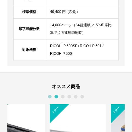
標準価格
49,400 円（税別）
14,000ページ（A4普通紙 ／ 5%印字比
印字可能枚数
率で片面連続印刷時）
RICOH IP 500SF / RICOH P 501 /
対象機種
RICOH P 500
オススメ商品
1
2
3
4
5
6
トナー
トナー