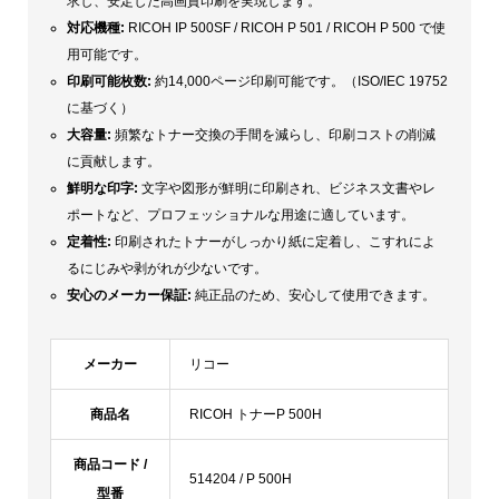
求し、安定した高画質印刷を実現します。
対応機種:
RICOH IP 500SF / RICOH P 501 / RICOH P 500 で使
用可能です。
印刷可能枚数:
約14,000ページ印刷可能です。（ISO/IEC 19752
に基づく）
大容量
:
頻繁なトナー交換の手間を減らし、印刷コストの削減
に貢献します。
鮮明な印字:
文字や図形が鮮明に印刷され、ビジネス文書やレ
ポートなど、プロフェッショナルな用途に適しています。
定着性:
印刷されたトナーがしっかり紙に定着し、こすれによ
るにじみや剥がれが少ないです。
安心のメーカー保証:
純正品のため、安心して使用できます。
メーカー
リコー
商品名
RICOH トナーP 500H
商品コード /
514204 / P 500H
型番