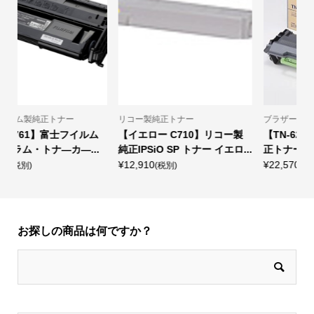
ブラザー製純正トナー
キャノン製純正トナー
ー製
【TN-62JXL】ブラザー製純
【CRG-046HMAG】キヤノン
ロ...
正トナーカートリッジ TN-6...
製純正トナーカートリッジ ...
¥22,570
¥19,410
(税別)
(税別)
お探しの商品は何ですか？