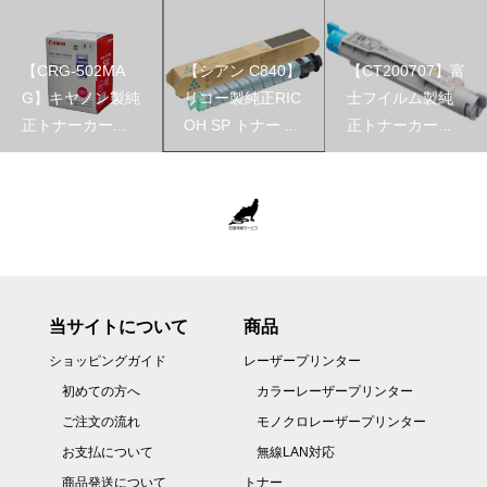
【CRG-502MA
【シアン C840】
【CT200707】富
G】キヤノン製純
リコー製純正RIC
士フイルム製純
正トナーカー...
OH SP トナー ...
正トナーカー...
当サイトについて
商品
ショッピングガイド
レーザープリンター
初めての方へ
カラーレーザープリンター
ご注文の流れ
モノクロレーザープリンター
お支払について
無線LAN対応
商品発送について
トナー