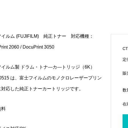
イルム (FUJIFILM) 純正トナー 対応機種：
rint 2060 / DocuPrint 3050
CT
定
フイルム製 ドラム・トナ―カ―トリッジ（6K）
販
50515 は、富士フイルムのモノクロレーザープリン
に対応した純正トナーカートリッジです。
数
在
無料