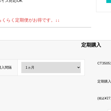
ボイス対応OK
↓らくらく定期便がお得です。↓↓
定期購入
CT3505
購入間隔
定期購
(
¥27
税込