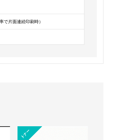
字比率で片面連続印刷時）
トナー
トナー