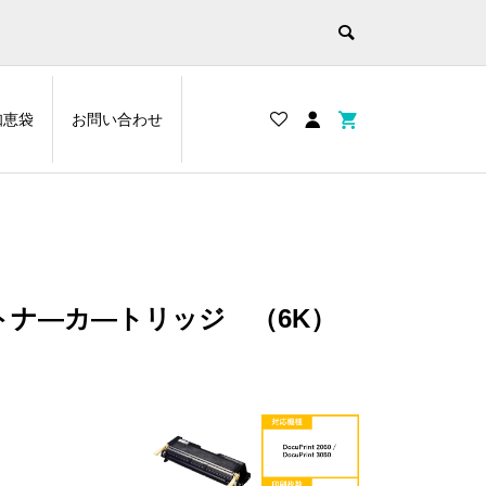
知恵袋
お問い合わせ
・トナ―カ―トリッジ （6K）