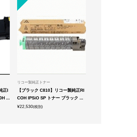
リコー製純正トナー
リコー製純正トナー
純正I
【ブラック C810】リコー製純正RI
【イエロー C200】リ
 ...
COH IPSiO SP トナー ブラック ...
COH SP トナーカートリ
¥22,530
¥7,790
(税別)
(税別)