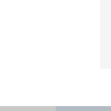
製純正トナー
ブラザー製純正トナー
ロー タイプ400A】リコー製
【TN-491C】ブラザー製純正トナ
SiOトナー イエロー タイプ...
ーカートリッジ（シアン）TN-49...
80
¥10,600
(税別)
(税別)