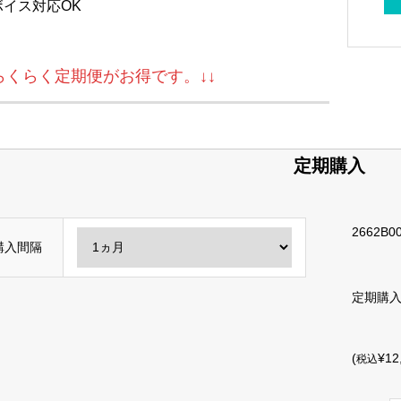
ボイス対応OK
↓らくらく定期便がお得です。↓↓
定期購入
2662B00
購入間隔
定期購
(
¥12
税込