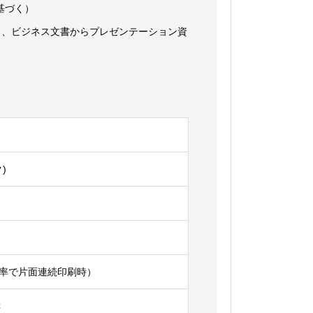
に基づく）
し、ビジネス文書からプレゼンテーション資
)
字比率で片面連続印刷時）
C