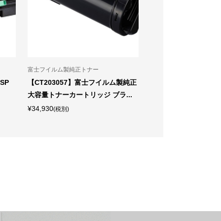
富士フイルム製純正トナー
富士フイルム製純正トナ
SP
【CT203057】富士フイルム製純正
【CT350871】富士
大容量トナーカートリッジ ブラ...
ドラム・トナ―カ―トリ
¥34,930
¥26,240
(税別)
(税別)