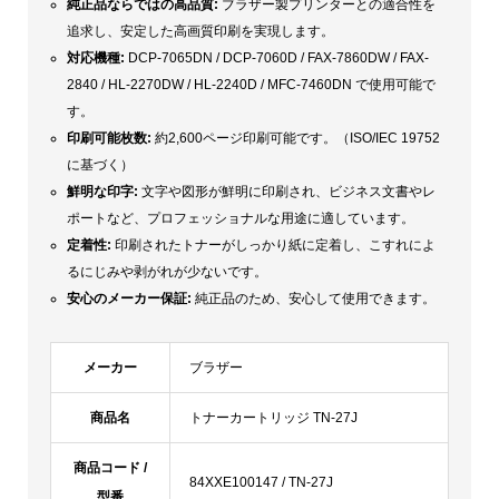
純正品ならではの高品質:
ブラザー製プリンターとの適合性を
追求し、安定した高画質印刷を実現します。
対応機種:
DCP-7065DN / DCP-7060D / FAX-7860DW / FAX-
2840 / HL-2270DW / HL-2240D / MFC-7460DN で使用可能で
す。
印刷可能枚数:
約2,600ページ印刷可能です。（ISO/IEC 19752
に基づく）
鮮明な印字:
文字や図形が鮮明に印刷され、ビジネス文書やレ
ポートなど、プロフェッショナルな用途に適しています。
定着性:
印刷されたトナーがしっかり紙に定着し、こすれによ
るにじみや剥がれが少ないです。
安心のメーカー保証:
純正品のため、安心して使用できます。
メーカー
ブラザー
商品名
トナーカートリッジ TN-27J
商品コード /
84XXE100147 / TN-27J
型番