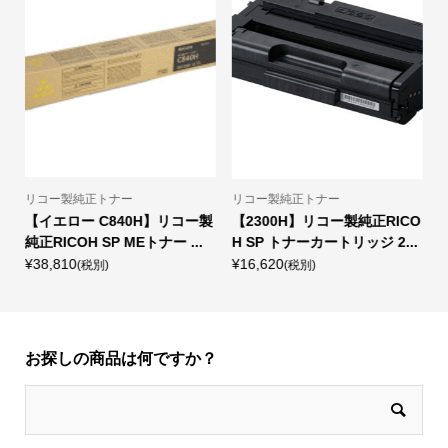
ー製純正トナー
富士フイルム製純正トナー
リコー製純
300H】リコー製純正RICO
【CT202458】富士フイルム
【タイプ7
P トナーカートリッジ 2...
製純正トナーカートリッジ...
トナーカー
620
¥20,950
¥24,840
(税別)
(税別)
(
お探しの商品は何ですか？