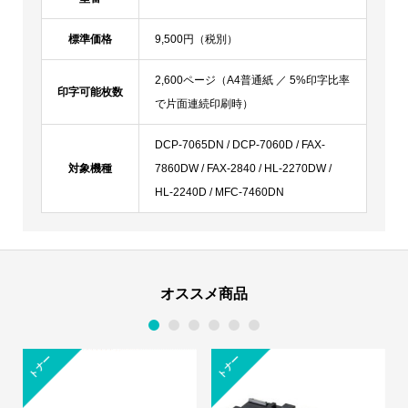
標準価格
9,500円（税別）
2,600ページ（A4普通紙 ／ 5%印字比率
印字可能枚数
で片面連続印刷時）
DCP-7065DN / DCP-7060D / FAX-
対象機種
7860DW / FAX-2840 / HL-2270DW /
HL-2240D / MFC-7460DN
オススメ商品
1
2
3
4
5
6
ー
トナー
トナー