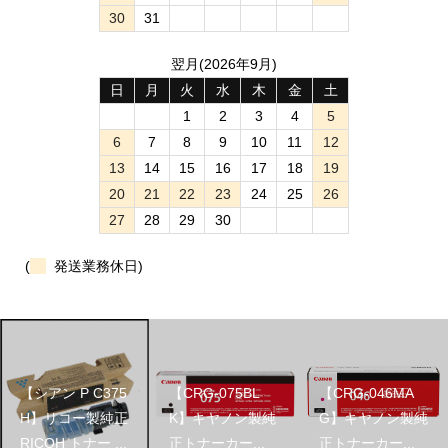
30
31
翌月(2026年9月)
日
月
火
水
木
金
土
1
2
3
4
5
6
7
8
9
10
11
12
13
14
15
16
17
18
19
20
21
22
23
24
25
26
27
28
29
30
(
発送業務休日)
【シアン P C375
【CRG-075BL
【CRG-046MA
H】リコー製純正
K】キヤノン製純
G】キヤノン製純
RICOH トナー ...
正トナーカー...
正トナーカー...