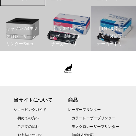
キャノン A4モノ
【TN-391M】ブ
【TN-499C】ブ
クロレーザープ
ラザー製純正ト
ラザー製純正ト
リンターSater...
ナーカートリ...
ナーカートリ...
当サイトについて
商品
ショッピングガイド
レーザープリンター
初めての方へ
カラーレーザープリンター
ご注文の流れ
モノクロレーザープリンター
お支払について
無線LAN対応