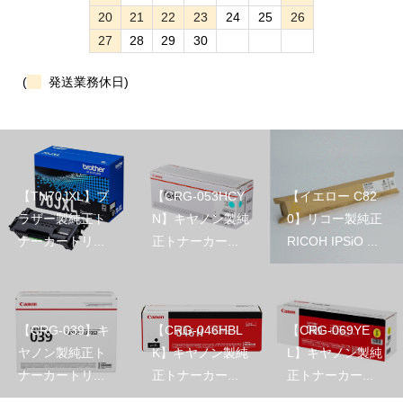
20
21
22
23
24
25
26
27
28
29
30
(
発送業務休日)
【TN70JXL】ブ
【CRG-053HCY
【イエロー C82
ラザー製純正ト
N】キヤノン製純
0】リコー製純正
ナーカートリ...
正トナーカー...
RICOH IPSiO ...
【CRG-039】キ
【CRG-046HBL
【CRG-069YE
ヤノン製純正ト
K】キヤノン製純
L】キヤノン製純
ナーカートリ...
正トナーカー...
正トナーカー...