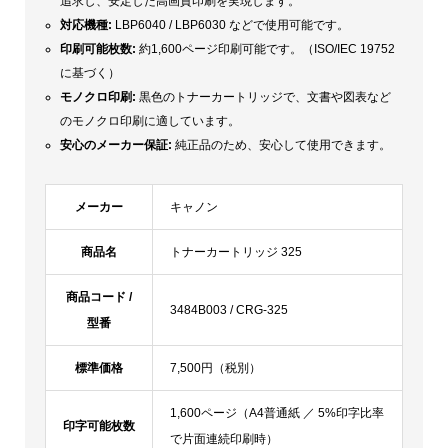
追求し、安定した高画質印刷を実現します。
対応機種:
LBP6040 / LBP6030 などで使用可能です。
印刷可能枚数:
約1,600ページ印刷可能です。（ISO/IEC 19752
に基づく）
モノクロ印刷:
黒色のトナーカートリッジで、文書や図表など
のモノクロ印刷に適しています。
安心のメーカー保証:
純正品のため、安心して使用できます。
メーカー
キャノン
商品名
トナーカートリッジ 325
商品コード /
3484B003 / CRG-325
型番
標準価格
7,500円（税別）
1,600ページ（A4普通紙 ／ 5%印字比率
印字可能枚数
で片面連続印刷時）