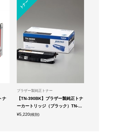
トナー
トナー
富士フイルム製純正トナー
リコー製純正トナー
ン製純正
【CT202678】富士フイルム製純正
【8200】リコー製純正 
ゼ...
トナーカートリッジ シアン
ナー 8200
¥10,290
¥38,500
(税別)
(税別)