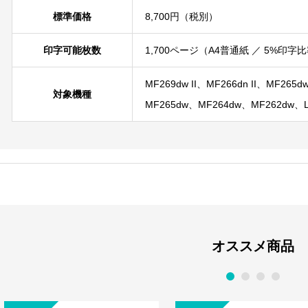
標準価格
8,700円（税別）
印字可能枚数
1,700ページ（A4普通紙 ／ 5%印
MF269dw II、MF266dn II、MF265
対象機種
MF265dw、MF264dw、MF262dw、L
オススメ商品
1
2
3
4