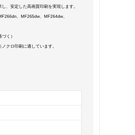
求し、安定した高画質印刷を実現します。
w、MF266dn、MF265dw、MF264dw、
に基づく）
モノクロ印刷に適しています。