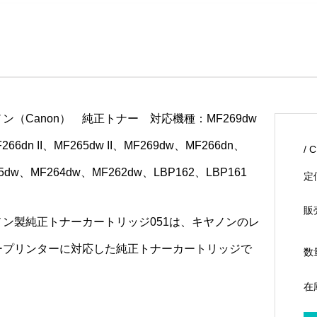
ン（Canon） 純正トナー 対応機種：MF269dw
F266dn II、MF265dw II、MF269dw、MF266dn、
/ 
5dw、MF264dw、MF262dw、LBP162、LBP161
定
販
ノン製純正トナーカートリッジ051は、キヤノンのレ
ープリンターに対応した純正トナーカートリッジで
数
在