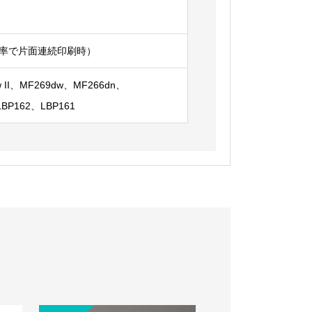
字比率で片面連続印刷時）
dw II、MF269dw、MF266dn、
BP162、LBP161