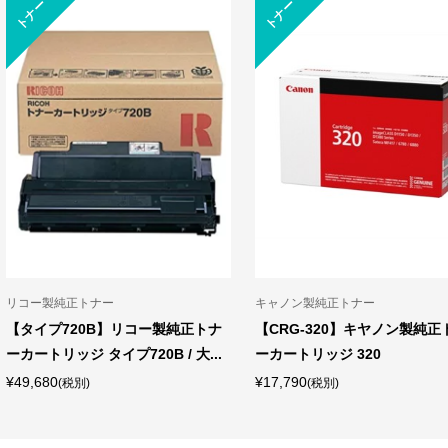
トナー
トナー
ブラザー製純正トナー
キャノン製純正トナー
【TN-395M】ブラザー製純正トナ
【CRG-329MAG】キヤノ
ーカートリッジ（マゼンタ）TN-...
トナーカートリッジ 329 M (マ
¥10,350
¥5,390
(税別)
(税別)