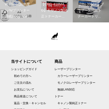
W-Paper(白色度
【CRG-418MA
【TN-395BK】ブ
93%/プリンター
G】キヤノン製純
ラザー製純正ト
用紙) 64g/? A4 ...
正トナーカー...
ナーカートリ...
当サイトについて
商品
ショッピングガイド
レーザープリンター
初めての方へ
カラーレーザープリンター
ご注文の流れ
モノクロレーザープリンター
お支払について
無線LAN対応
商品発送について
トナー
返品・交換・キャンセル
キャノン製純正トナー