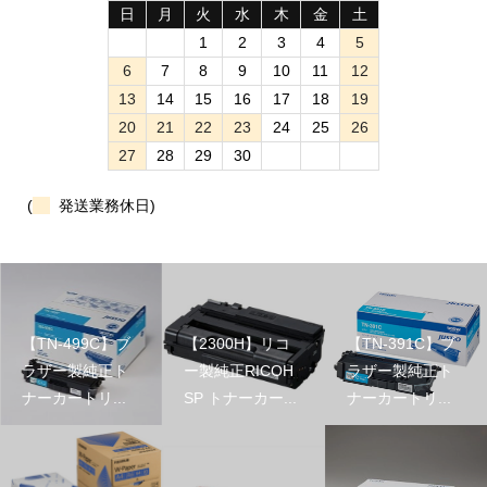
日
月
火
水
木
金
土
1
2
3
4
5
6
7
8
9
10
11
12
13
14
15
16
17
18
19
20
21
22
23
24
25
26
27
28
29
30
(
発送業務休日)
【TN-499C】ブ
【2300H】リコ
【TN-391C】ブ
ラザー製純正ト
ー製純正RICOH
ラザー製純正ト
ナーカートリ...
SP トナーカー...
ナーカートリ...