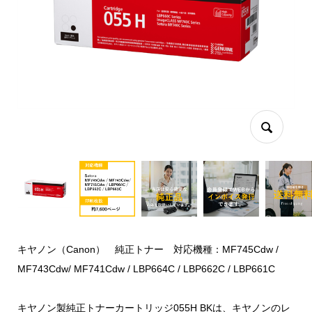
キヤノン（Canon） 純正トナー 対応機種：MF745Cdw /
MF743Cdw/ MF741Cdw / LBP664C / LBP662C / LBP661C
キヤノン製純正トナーカートリッジ055H BKは、キヤノンのレ