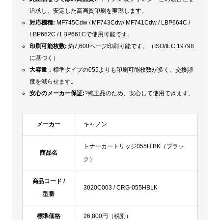
追求し、安定した高画質印刷を実現します。
対応機種:
MF745Cdw / MF743Cdw/ MF741Cdw / LBP664C /
LBP662C / LBP661Cで使用可能です。
印刷可能枚数:
約7,600ページ印刷可能です。（ISO/IEC 19798
に基づく）
大容量
：標準タイプの055よりも印刷可能枚数が多く、交換頻
度を減らせます。
安心のメーカー保証:
?純正品のため、安心して使用できます。
メーカー
キャノン
トナーカートリッジ055H BK（ブラッ
商品名
ク）
商品コード /
3020C003 / CRG-055HBLK
型番
標準価格
26,800円（税別）