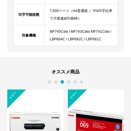
7,600ページ（A4普通紙 ／ 5%印字比率
印字可能枚数
で片面連続印刷時）
MF745Cdw / MF743Cdw/ MF741Cdw /
対象機種
LBP664C / LBP662C / LBP661C
オススメ商品
1
2
3
4
5
6
トナー
トナー