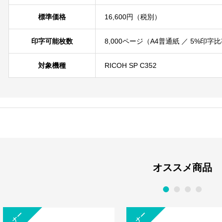
標準価格
16,600円（税別）
印字可能枚数
8,000ページ（A4普通紙 ／ 5%印
対象機種
RICOH SP C352
オススメ商品
1
2
3
4
トナー
トナー