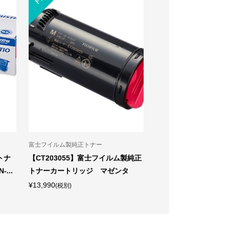
富士フイルム製純正トナー
リコー製純正トナー
トナ
【CT203055】富士フイルム製純正
【シアン C830】リコー
...
トナーカートリッジ マゼンタ
O SP トナー シアン C
¥13,990
¥21,530
(税別)
(税別)