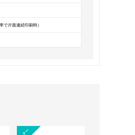
字比率で片面連続印刷時）
トナー
トナー