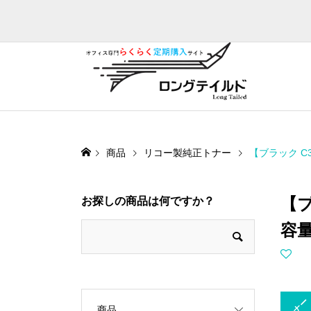
商品
リコー製純正トナー
【ブラック C3
【ブ
お探しの商品は何ですか？
容
トナー
商品