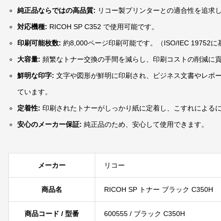
純正品ならではの高品質:
リコー製プリンターとの適合性を追求
対応機種:
RICOH SP C352 で使用可能です。
印刷可能枚数:
約8,000ページ印刷可能です。（ISO/IEC 19752
大容量
:
頻繁なトナー交換の手間を減らし、印刷コストの削減に
鮮明な印字:
文字や図形が鮮明に印刷され、ビジネス文書やレポ
ています。
定着性:
印刷されたトナーがしっかり紙に定着し、こすれによる
安心のメーカー保証:
純正品のため、安心して使用できます。
メーカー
リコー
商品名
RICOH SP トナー ブラック C350H
商品コード / 型番
600555 / ブラック C350H