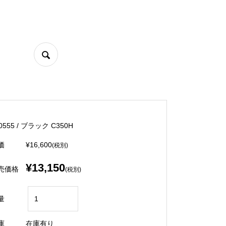
0555 / ブラック C350H
価
¥16,600
(税別)
¥13,150
売価格
(税別)
量
庫
在庫有り