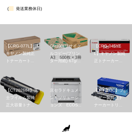
(
発送業務休日)
【CRG-077L】
GR100(リサイク
【CRG-045YE
キヤノン製純正
ルコピー/プリン
L】キヤノン製純
トナーカート...
ター用紙) 67g/...
正トナーカー...
【CT202684】富
京セラドキュメ
【TN-293C】ブ
士フイルム製純
ントソリューシ
ラザー製純正ト
正大容量トナ...
ョンズ ECOS...
ナーカートリ...