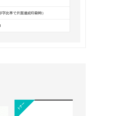
 5%印字比率で片面連続印刷時）
I
トナー
トナー