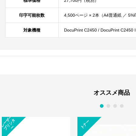
標準価格
27,700円（税別）
印字可能枚数
4,500ページ × 2本（A4普通紙 ／
対象機種
DocuPrint C2450 / DocuPrint C2450 I
オススメ商品
1
2
3
4
レ
ー
ー
プ
リ
ン
ザ
タ
トナー
ー