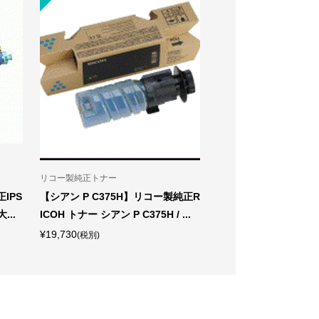
リコー製純正トナー
キャノン製純正トナー
IPS
【シアン P C375H】リコー製純正R
【CRG-055HYEL
...
ICOH トナー シアン P C375H / ...
トナーカートリッジ055H
¥19,730
¥22,890
(税別)
(税別)