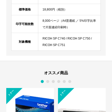
標準価格
18,800円（税別）
8,000ページ（A4普通紙 ／ 5%印字比率
印字可能枚数
で片面連続印刷時）
RICOH SP C740 / RICOH SP C750 /
対象機種
RICOH SP C751
オススメ商品
1
2
3
4
5
6
トナー
トナー
トナ