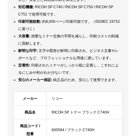
対応機種:
RICOH SP C740 / RICOH SP C750 / RICOH SP
C751 で使用可能です。
印刷可能枚数:
約8,000ページ印刷可能です。（ISO/IEC 19752
に基づく）
大容量
:
頻繁なトナー交換の手間を減らし、印刷コストの削減
に貢献します。
鮮明な印字:
文字や図形が鮮明に印刷され、ビジネス文書やレ
ポートなど、プロフェッショナルな用途に適しています。
定着性:
印刷されたトナーがしっかり紙に定着し、こすれによ
るにじみや剥がれが少ないです。
安心のメーカー保証:
純正品のため、安心して使用できます。
メーカー
リコー
商品名
RICOH SP トナー ブラック C740H
商品コード /
600584 / ブラック C740H
型番