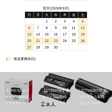
翌月(2026年9月)
日
月
火
水
木
金
土
1
2
3
4
5
6
7
8
9
10
11
12
13
14
15
16
17
18
19
20
21
22
23
24
25
26
27
28
29
30
(
発送業務休日)
【CRG-524Ⅱ】
【CT350796】富
【CT202077】富
キヤノン製純正
士フイルム製純
士フイルム製純
トナーカート...
正ドラム・ト...
正トナーカー...