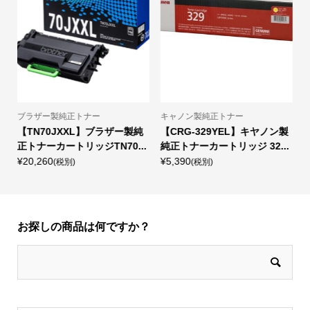
ブラザー製純正トナー
キャノン製純正トナー
キャ
【TN70JXXL】ブラザー製純
【CRG-329YEL】キヤノン製
【C
正トナーカートリッジTN70...
純正トナーカートリッジ 32...
正ト
¥20,260
¥5,390
¥14
(税別)
(税別)
お探しの商品は何ですか？