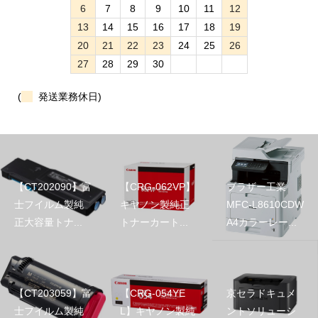
6
7
8
9
10
11
12
13
14
15
16
17
18
19
20
21
22
23
24
25
26
27
28
29
30
(
発送業務休日)
【CT202090】富
【CRG-062VP】
ブラザー工業
士フイルム製純
キヤノン製純正
MFC-L8610CDW
正大容量トナ...
トナーカート...
A4カラーレー...
【CT203059】富
【CRG-054YE
京セラドキュメ
士フイルム製純
L】キヤノン製純
ントソリューシ