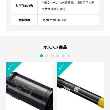
4,000ページ（A4普通紙 ／ 5%印字比率
印字可能枚数
で片面連続印刷時）
対象機種
DocuPrintC3200A
オススメ商品
1
2
3
4
5
6
トナー
トナー