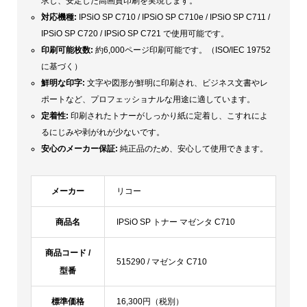
求し、安定した高画質印刷を実現します。
対応機種:
IPSiO SP C710 / IPSiO SP C710e / IPSiO SP C711 /
IPSiO SP C720 / IPSiO SP C721 で使用可能です。
印刷可能枚数:
約6,000ページ印刷可能です。（ISO/IEC 19752
に基づく）
鮮明な印字:
文字や図形が鮮明に印刷され、ビジネス文書やレ
ポートなど、プロフェッショナルな用途に適しています。
定着性:
印刷されたトナーがしっかり紙に定着し、こすれによ
るにじみや剥がれが少ないです。
安心のメーカー保証:
純正品のため、安心して使用できます。
メーカー
リコー
商品名
IPSiO SP トナー マゼンタ C710
商品コード /
515290 / マゼンタ C710
型番
標準価格
16,300円（税別）