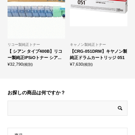
キャノン製純正トナー
B4コピー用紙
B】リコ
【CRG-051DRM】キヤノン製
GR100(リサイクルコピー/
ア...
純正ドラムカートリッジ 051
リンター用紙) 67g/? B4 50..
¥7,630
¥3,940
(税別)
(税別)
お探しの商品は何ですか？