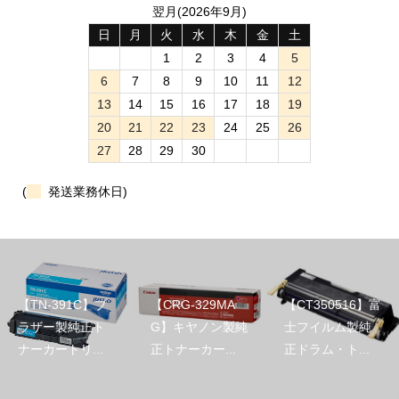
翌月(2026年9月)
日
月
火
水
木
金
土
1
2
3
4
5
6
7
8
9
10
11
12
13
14
15
16
17
18
19
20
21
22
23
24
25
26
27
28
29
30
(
発送業務休日)
【TN-391C】ブ
【CRG-329MA
【CT350516】富
ラザー製純正ト
G】キヤノン製純
士フイルム製純
ナーカートリ...
正トナーカー...
正ドラム・ト...