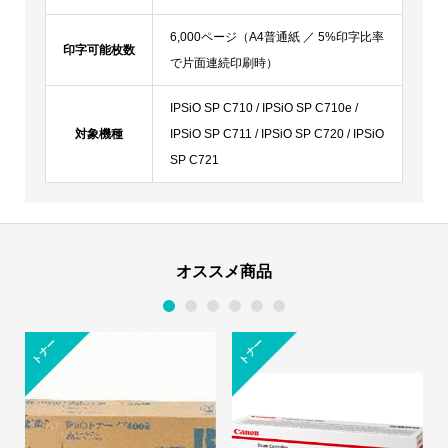
6,000ページ（A4普通紙 ／ 5%印字比率
印字可能枚数
で片面連続印刷時）
IPSiO SP C710 / IPSiO SP C710e /
対象機種
IPSiO SP C711 / IPSiO SP C720 / IPSiO
SP C721
オススメ商品
1
2
3
4
5
6
コ
ピ
ー
用
トナー
紙