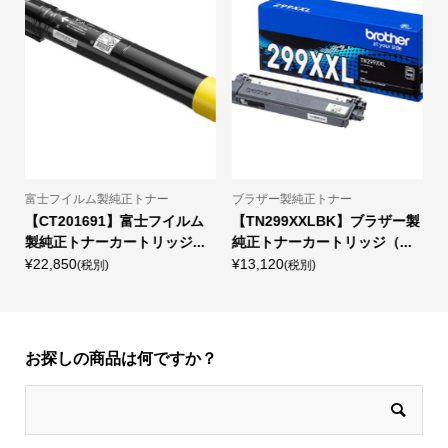
正トナー
ブラザー製純正トナー
キャノン製純正トナー
1】富士フイルム
【TN299XXLBK】ブラザー製
【CRG-046BLK
トリッジ...
純正トナーカートリッジ（...
純正トナーカートリッジ
¥13,120
¥7,920
(税別)
(税別)
お探しの商品は何ですか？