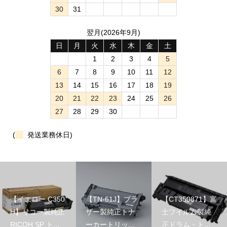
30
31
翌月(2026年9月)
日
月
火
水
木
金
土
1
2
3
4
5
6
7
8
9
10
11
12
13
14
15
16
17
18
19
20
21
22
23
24
25
26
27
28
29
30
(
発送業務休日)
【イエロー C350
【TN-61J】ブラ
【CT350871】富
H】リコー製純正
ザー製純正トナ
士フイルム製純
RICOH SP ト...
ーカートリッ...
正ドラム・ト...