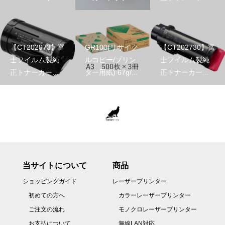
【CT202073】富
GR100(リサイク
【CT202730】富
士フイルム製純
ルコピー/プリン
士フイルム製純
正トナーカー...
ター用紙) 67g/...
正トナーカー...
当サイトについて
商品
ショッピングガイド
レーザープリンター
初めての方へ
カラーレーザープリンター
ご注文の流れ
モノクロレーザープリンター
お支払について
無線LAN対応