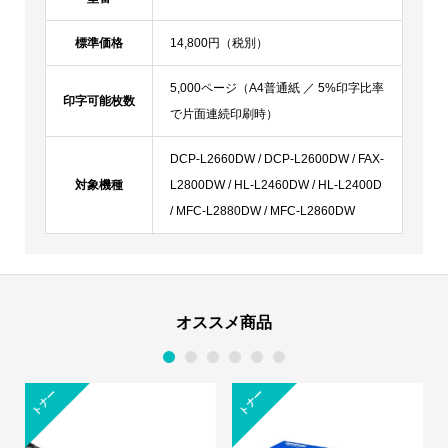
標準価格
14,800円（税別）
5,000ページ（A4普通紙 ／ 5%印字比率
印字可能枚数
で片面連続印刷時）
DCP-L2660DW / DCP-L2600DW / FAX-
対象機種
L2800DW / HL-L2460DW / HL-L2400D
/ MFC-L2880DW / MFC-L2860DW
オススメ商品
1
2
3
4
5
6
トナー
トナー