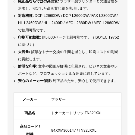
純正品ならではの高品質:
ブラザー製プリンターとの適合性を
追求し、安定した高画質印刷を実現します。
対応機種:
DCP-L2660DW / DCP-L2600DW / FAX-L2800DW /
HL-L2460DW / HL-L2400D / MFC-L2880DW / MFC-L2860DW
で使用可能です。
印刷可能枚数:
約5,000ページ印刷可能です。（ISO/IEC 19752
に基づく）
大容量
:
頻繁なトナー交換の手間を減らし、印刷コストの削減
に貢献します。
鮮明な印字:
文字や図形が鮮明に印刷され、ビジネス文書やレ
ポートなど、プロフェッショナルな用途に適しています。
安心のメーカー保証:
純正品のため、安心して使用できます。
メーカー
ブラザー
商品名
トナーカートリッジ TN32JXXL
商品コード /
84XXM300147 / TN32JXXL
型番