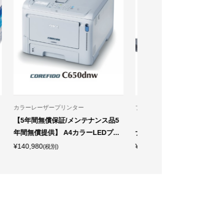
リコー製純正トナー
キャノン製純正トナー
正ト
【マゼンタ P C375】リコー製純正
【CRG-055HBLK
..
RICOH トナー マゼンタ P C375
トナーカートリッジ055H
¥6,180
¥21,230
(税別)
(税別)