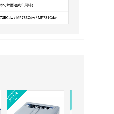
字比率で片面連続印刷時）
MF735Cdw / MF733Cdw / MF731Cdw
トナー
トナー