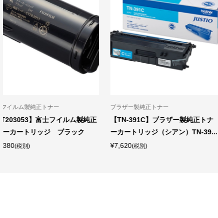
カラーレーザープリンター
ブラザー製純正トナー
【5年間無償保証/メンテナンス品5
【TN299XLM】ブラザー製純
年間無償提供】 A4カラーLEDプ...
ナーカートリッジ（マゼンタ）T.
¥140,980
¥13,030
(税別)
(税別)