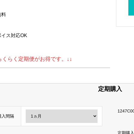
無料
ボイス対応OK
↓らくらく定期便がお得です。↓↓
定期購入
1247C00
購入間隔
定期購