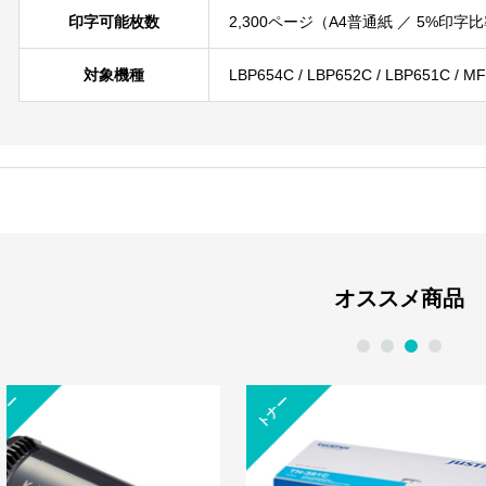
印字可能枚数
2,300ページ（A4普通紙 ／ 5%印
対象機種
LBP654C / LBP652C / LBP651C / 
オススメ商品
1
2
3
4
レ
ー
ー
プ
リ
ン
ザ
タ
トナー
ー