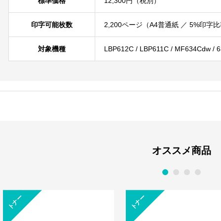
標準価格
12,300円（税別）
印字可能枚数
2,200ページ（A4普通紙 ／ 5%印
対象機種
LBP612C / LBP611C / MF634Cdw / 
オススメ商品
1
2
3
4
トナー