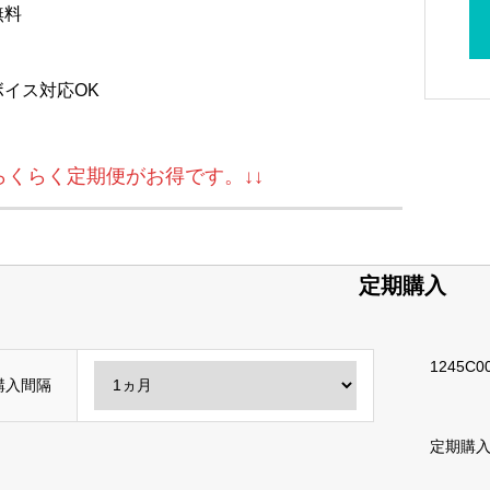
無料
ボイス対応OK
↓らくらく定期便がお得です。↓↓
定期購入
1245C0
購入間隔
定期購