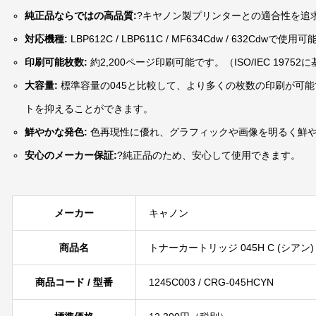
純正品ならではの高品質:
?キヤノン製プリンターとの適合性を追
対応機種:
LBP612C / LBP611C / MF634Cdw / 632Cdwで使
印刷可能枚数:
約2,200ページ印刷可能です。（ISO/IEC 19752
大容量:
標準容量の045と比較して、より多くの枚数の印刷が可
トを抑えることができます。
鮮やかな発色:
色再現性に優れ、グラフィックや画像を明るく鮮
安心のメーカー保証:
?純正品のため、安心して使用できます。
メーカー
キャノン
商品名
トナーカートリッジ 045H C (シアン)
商品コード / 型番
1245C003 / CRG-045HCYN