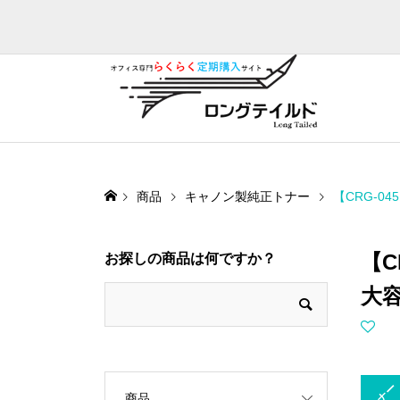
商品
キャノン製純正トナー
【CRG-0
【C
お探しの商品は何ですか？
大
トナー
商品