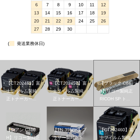
6
7
8
9
10
11
12
13
14
15
16
17
18
19
20
21
22
23
24
25
26
27
28
29
30
(
発送業務休日)
【CT202463】富
【CT202457】富
【ブラック C84
士フイルム製純
士フイルム製純
0】リコー製純正
正トナーカー...
正トナーカー...
RICOH SP ト...
【シアン C310
【TN-395BK】ブ
【CT202460】富
H】リコー製純正
ラザー製純正ト
士フイルム製純