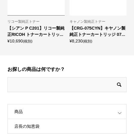
リコー製純正トナー
キャノン製純正トナー
ト
【シアン P C201】リコー製純
【CRG-075CYN】キヤノン製
正RICOH トナーカートリッ...
純正トナーカートリッジ 07...
¥10,690
¥8,230
¥
(税別)
(税別)
お探しの商品は何ですか？
商品
店長の知恵袋