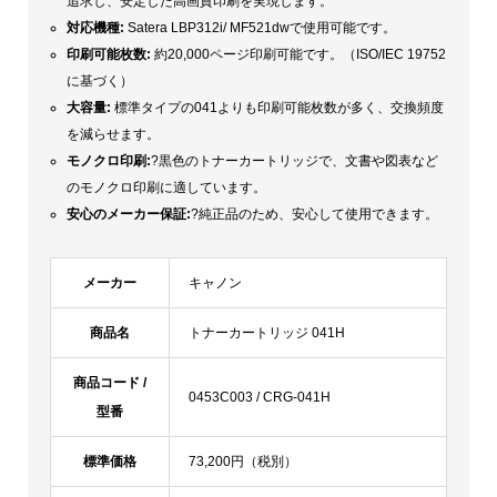
追求し、安定した高画質印刷を実現します。
対応機種:
Satera LBP312i/ MF521dwで使用可能です。
印刷可能枚数:
約20,000ページ印刷可能です。（ISO/IEC 19752
に基づく）
大容量:
標準タイプの041よりも印刷可能枚数が多く、交換頻度
を減らせます。
モノクロ印刷:
?黒色のトナーカートリッジで、文書や図表など
のモノクロ印刷に適しています。
安心のメーカー保証:
?純正品のため、安心して使用できます。
メーカー
キャノン
商品名
トナーカートリッジ 041H
商品コード /
0453C003 / CRG-041H
型番
標準価格
73,200円（税別）