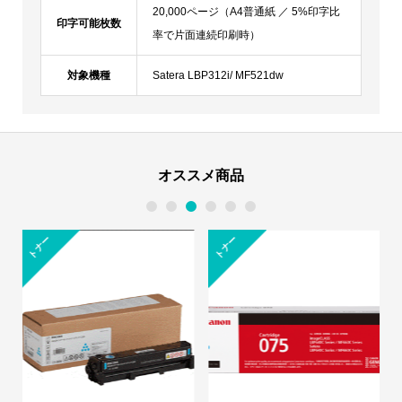
20,000ページ（A4普通紙 ／ 5%印字比
印字可能枚数
率で片面連続印刷時）
対象機種
Satera LBP312i/ MF521dw
オススメ商品
1
2
3
4
5
6
トナー
トナー