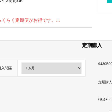
ボイス対応OK
↓らくらく定期便がお得です。↓↓
定期購入
9430B00
購入間隔
定期購
(
¥53
税込