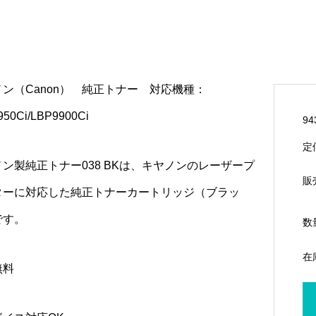
ン（Canon） 純正トナー 対応機種：
950Ci/LBP9900Ci
94
定
ン製純正トナー038 BKは、キヤノンのレーザープ
販
ターに対応した純正トナーカートリッジ（ブラッ
です。
数
在
無料