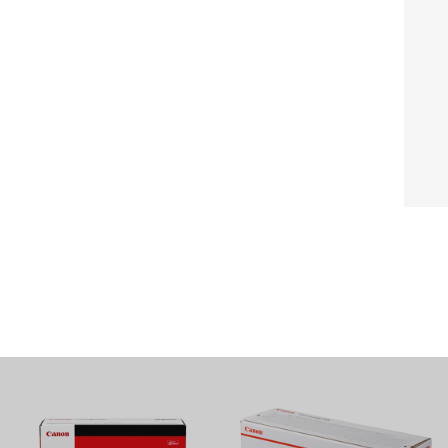
ン製純正トナー
富士フイルム製純正トナー
G-059YEL】キヤノン製純正
【CT203054】富士フイルム製純正
カートリッジ 059 (イエロー)
トナーカートリッジ シアン
30
¥13,990
(税別)
(税別)