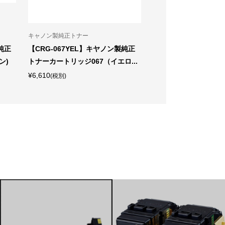
キャノン製純正トナー
ブラザー製純正トナー
純正
【CRG-067YEL】キヤノン製純正
【TN-11J】ブラザ
ン)
トナーカートリッジ067（イエロ...
カートリッジ TN-11J
¥6,610
¥3,660
(税別)
(税別)