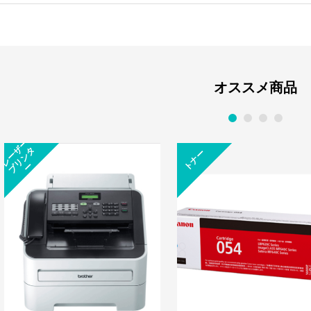
オススメ商品
1
2
3
4
レ
ー
ー
プ
リ
ン
ザ
タ
トナー
ー