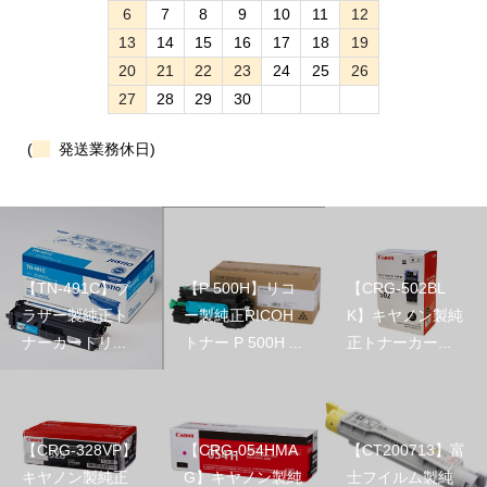
6
7
8
9
10
11
12
13
14
15
16
17
18
19
20
21
22
23
24
25
26
27
28
29
30
(
発送業務休日)
【TN-491C】ブ
【P 500H】リコ
【CRG-502BL
ラザー製純正ト
ー製純正RICOH
K】キヤノン製純
ナーカートリ...
トナー P 500H ...
正トナーカー...
【CRG-328VP】
【CRG-054HMA
【CT200713】富
キヤノン製純正
G】キヤノン製純
士フイルム製純