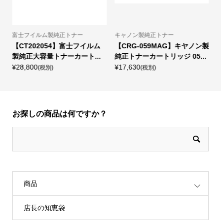
富士フイルム製純正トナー
キャノン製純正トナー
ブ
【CT202054】富士フイルム
【CRG-059MAG】キヤノン製
【T
製純正大容量トナーカート...
純正トナーカートリッジ 05...
正
¥28,800
¥17,630
¥9,
(税別)
(税別)
お探しの商品は何ですか？
商品
店長の知恵袋