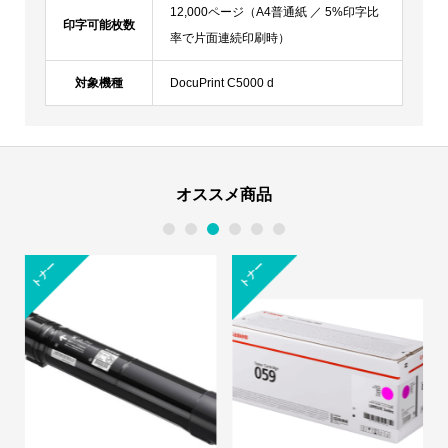
12,000ページ（A4普通紙 ／ 5%印字比
印字可能枚数
率で片面連続印刷時）
対象機種
DocuPrint C5000 d
オススメ商品
1
2
3
4
5
6
トナー
トナー
ト