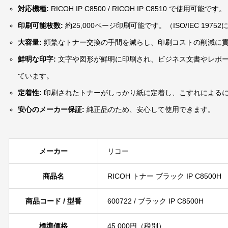
対応機種:
RICOH IP C8500 / RICOH IP C8510 で使用可能です。
印刷可能枚数:
約25,000ページ印刷可能です。（ISO/IEC 1975
大容量
:
頻繁なトナー交換の手間を減らし、印刷コストの削減に
鮮明な印字:
文字や図形が鮮明に印刷され、ビジネス文書やレポ
ています。
定着性:
印刷されたトナーがしっかり紙に定着し、こすれによる
安心のメーカー保証:
純正品のため、安心して使用できます。
メーカー
リコー
商品名
RICOH トナー ブラック IP C8500H
商品コード / 型番
600722 / ブラック IP C8500H
標準価格
45,000円（税別）