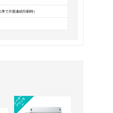
印字比率で片面連続印刷時）
レ
ー
ー
プ
リ
ン
ザ
タ
トナー
ー