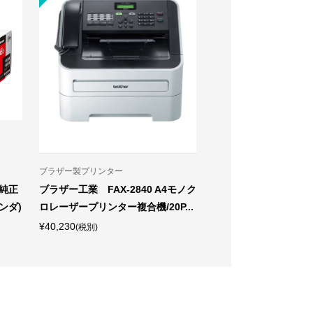
ブラザー製プリンター
キャノン製純正トナー
製純正
ブラザー工業 FAX-2840 A4モノク
【CRG-063LYEL
ンダ)
ロレーザープリンター複合機/20P...
トナーカートリッジ 063
¥40,230
¥57,240
(税別)
(税別)