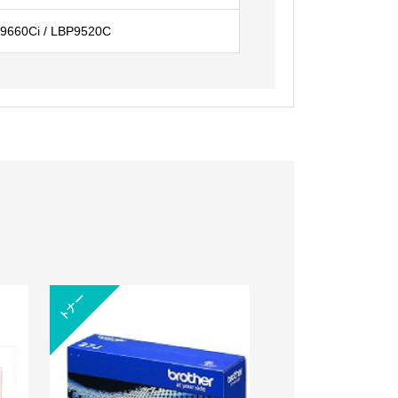
P9660Ci / LBP9520C
レ
ー
ー
プ
リ
ン
ザ
タ
トナー
ー