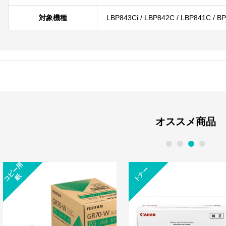
対象機種
LBP843Ci / LBP842C / LBP841C / B
オススメ商品
1
2
3
4
コ
ピ
ー
用
トナー
紙