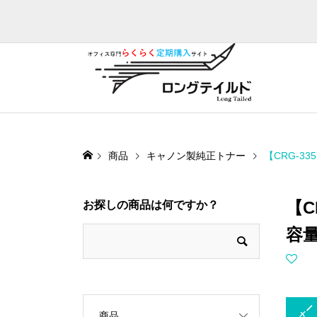
商品
キャノン製純正トナー
【CRG-3
【C
お探しの商品は何ですか？
容
トナー
商品