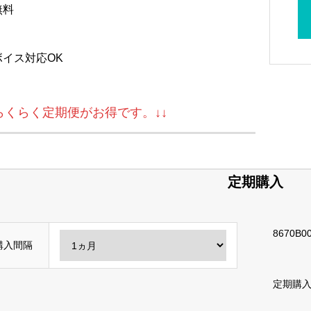
無料
ボイス対応OK
↓らくらく定期便がお得です。↓↓
定期購入
8670B00
購入間隔
定期購