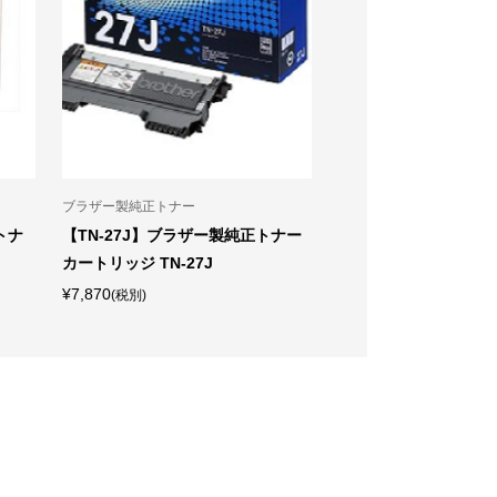
ブラザー製純正トナー
カラーレーザープリンタ
トナ
【TN-27J】ブラザー製純正トナー
京セラドキュメントソ
カートリッジ TN-27J
ズ ECOSYS PA3500cx
¥7,870
¥108,700
(税別)
(税別)