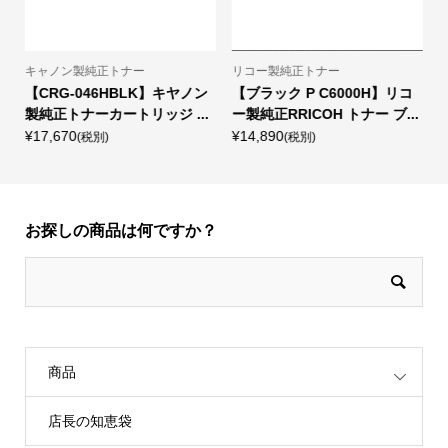
キャノン製純正トナー
リコー製純正トナー
製
【CRG-046HBLK】キヤノン
【ブラック P C6000H】リコ
.
製純正トナーカートリッジ ...
ー製純正RRICOH トナー ブ...
¥17,670
¥14,890
¥
(税別)
(税別)
お探しの商品は何ですか？
商品
店長の知恵袋