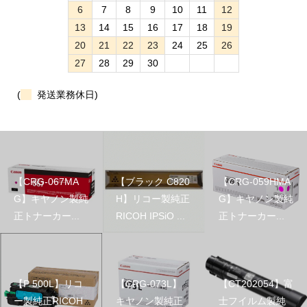
6
7
8
9
10
11
12
13
14
15
16
17
18
19
20
21
22
23
24
25
26
27
28
29
30
(
発送業務休日)
【CRG-067MA
【ブラック C820
【CRG-059HMA
G】キヤノン製純
H】リコー製純正
G】キヤノン製純
正トナーカー...
RICOH IPSiO ...
正トナーカー...
【P 500L】リコ
【CRG-073L】
【CT202054】富
ー製純正RICOH
キヤノン製純正
士フイルム製純