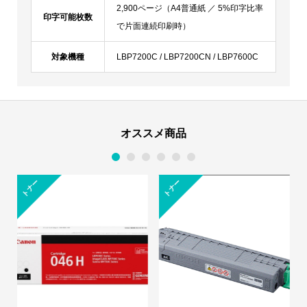
2,900ページ（A4普通紙 ／ 5%印字比率
印字可能枚数
で片面連続印刷時）
対象機種
LBP7200C / LBP7200CN / LBP7600C
オススメ商品
1
2
3
4
5
6
トナー
トナー